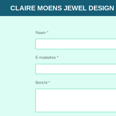
Ga
CLAIRE MOENS JEWEL DESIGN
direct
naar
de
Naam *
hoofdinhoud
E-mailadres *
Bericht *